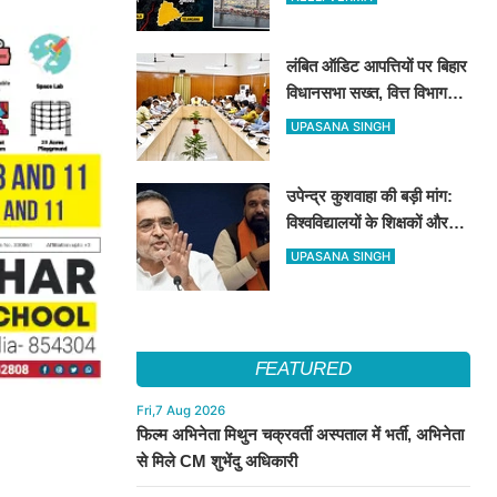
करोड़ का जुर्माना
लंबित ऑडिट आपत्तियों पर बिहार
विधानसभा सख्त, वित्त विभाग
बना नोडल एजेंसी; सभी विभागों
UPASANA SINGH
को महीने के अंत तक कार्रवाई के
निर्देश
उपेन्द्र कुशवाहा की बड़ी मांग:
विश्वविद्यालयों के शिक्षकों और
कर्मचारियों को भी मिले कैशलेस
UPASANA SINGH
इलाज की सुविधा
FEATURED
Fri,7 Aug 2026
फिल्म अभिनेता मिथुन चक्रवर्ती अस्पताल में भर्ती, अभिनेता
से मिले CM शुभेंदु अधिकारी