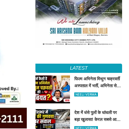
LATEST
फिल्म अभिनेता मिथुन चक्रवर्ती
अस्पताल में भर्ती, अभिनेता से
मिले CM शुभेंदु अधिकारी
NEELI VERMA
देश में धंसे पुलों के धांधली पर
बड़ा खुलासा! केरल सबसे आगे,
तेलंगाना में ठेकेदार पर ₹134
NEELI VERMA