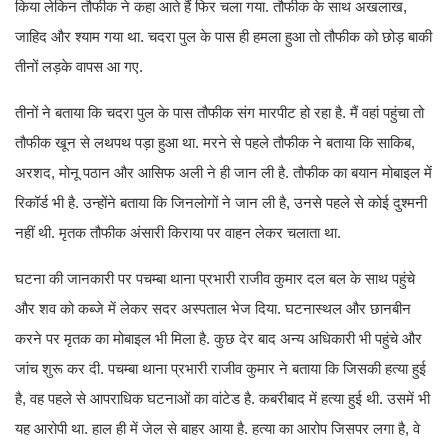
किया लेकिन तौफीक ने कहा आते हैं फिर चला गया. तौफीक के साथ अखलाख,
जाहिद और श्याम गया था. चदरा पुल के पास ही हमला हुआ तो तौफीक को छोड़ बाकी
तीनों लड़के वापस आ गए.
तीनों ने बताया कि चदरा पुल के पास तौफीक संग मारपीट हो रहा है. मैं वहां पहुंचा तो
तौफीक खून से लथपथ पड़ा हुआ था. मरने से पहले तौफीक ने बताया कि साकिब,
अरशद, मोनू पठान और आसिफ अली ने ही जान ली है. तौफीक का बयान मोबाइल में
रिकॉर्ड भी है. उन्होंने बताया कि जिनलोगों ने जान ली है, उनसे पहले से कोई दुश्मनी
नहीं थी. मृतक तौफीक अंसारी किराया पर वाहन लेकर चलाता था.
घटना की जानकारी पर पचम्बा थाना प्रभारी राजीव कुमार दल बल के साथ पहुंचे
और शव को कब्जे में लेकर सदर अस्पताल भेज दिया. घटनास्थल और छानबीन
करने पर मृतक का मोबाइल भी मिला है. कुछ देर बाद अन्य अधिकारी भी पहुंचे और
जांच शुरू कर दी. पचम्बा थाना प्रभारी राजीव कुमार ने बताया कि जिसकी हत्या हुई
है, वह पहले से आपराधिक घटनाओं का वांटेड है. कबरीबाद में हत्या हुई थी. उसमें भी
यह आरोपी था. हाल ही में जेल से बाहर आया है. हत्या का आरोप जिसपर लगा है, वे