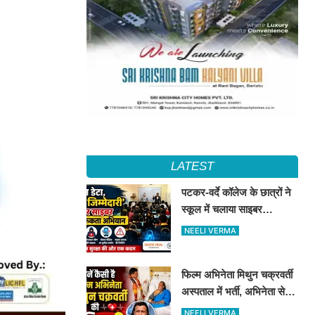
LATEST
पटकर-वर्दे कॉलेज के छात्रों ने
स्कूल में चलाया साइबर
जागरूकता अभियान, डिजिटल
NEELI VERMA
सुरक्षा के दिए टिप्स
फिल्म अभिनेता मिथुन चक्रवर्ती
अस्पताल में भर्ती, अभिनेता से
मिले CM शुभेंदु अधिकारी
NEELI VERMA