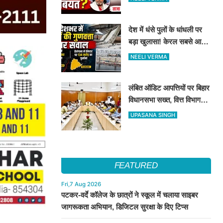
देश में धंसे पुलों के धांधली पर
बड़ा खुलासा! केरल सबसे आगे,
तेलंगाना में ठेकेदार पर ₹134
NEELI VERMA
करोड़ का जुर्माना
लंबित ऑडिट आपत्तियों पर बिहार
विधानसभा सख्त, वित्त विभाग
बना नोडल एजेंसी; सभी विभागों
UPASANA SINGH
को महीने के अंत तक कार्रवाई के
निर्देश
FEATURED
Fri,7 Aug 2026
पटकर-वर्दे कॉलेज के छात्रों ने स्कूल में चलाया साइबर
जागरूकता अभियान, डिजिटल सुरक्षा के दिए टिप्स