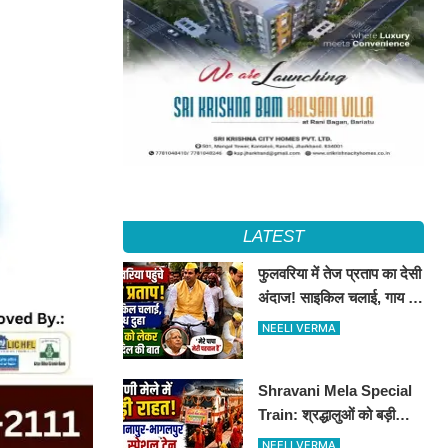
LATEST
फुलवरिया में तेज प्रताप का देसी
अंदाज! साइकिल चलाई, गाय का
दूध दुहा, लालू को किया याद
NEELI VERMA
Shravani Mela Special
Train: श्रद्धालुओं को बड़ी
राहत, दानापुर-भागलपुर स्पेशल
NEELI VERMA