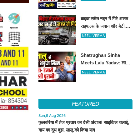
ट्रेन का ऐलान..जानें पूरा
टाइमटेबल...
बाइक समेत नहर में गिरे असम
राइफल्स के जवान और बेटी,
दोनों की तलाश जारी
NEELI VERMA
Shatrughan Sinha
Meets Lalu Yadav: लालू
से मिले शत्रुघ्न सिन्हा, दोस्ती
NEELI VERMA
को लेकर कही बड़ी बात
FEATURED
Sun,9 Aug 2026
फुलवरिया में तेज प्रताप का देसी अंदाज! साइकिल चलाई,
गाय का दूध दुहा, लालू को किया याद