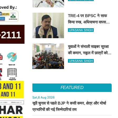
रंग बदलने वाली पार्टी’
TRE-4 पर BPSC ने साफ
किया रुख, अधियाचना वापस
नहीं हुई; खामियां सुधारने के बाद
UPASANA SINGH
जारी होगा भर्ती विज्ञापन
युवाओं ने संभाली साइबर सुरक्षा
की कमान, स्कूल में छात्रों को
सिखाए ऑनलाइन फ्रॉड से
UPASANA SINGH
बचने के तरीके
FEATURED
Sat,8 Aug 2026
यूपी चुनाव से पहले BJP ने कसी कमर, क्षेत्र और मोर्चा
प्रभारियों की नई जिम्मेदारियां तय