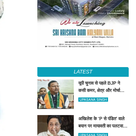
LATEST
यूपी चुनाव से पहले BJP ने
कसी कमर, क्षेत्र और मोर्चा
प्रभारियों की नई जिम्मेदारियां
UPASANA SINGH
तय
अखिलेश के ‘P से पंडित’ वाले
बयान पर मायावती का पलटवार,
सपा को बताया ‘गिरगिट की तरह
UPASANA SINGH