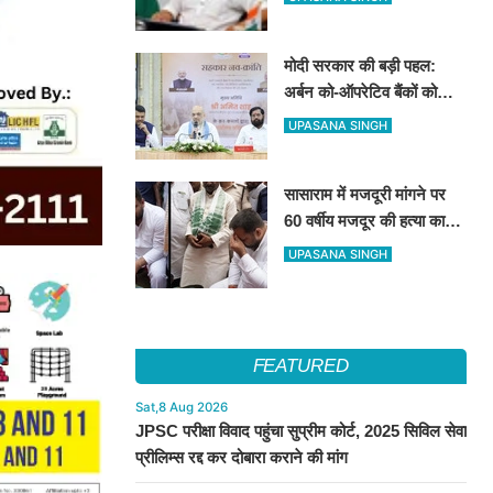
सुनिश्चित करने के निर्देश
मोदी सरकार की बड़ी पहल:
अर्बन को-ऑपरेटिव बैंकों को
मिलेगा तकनीकी सहारा, मुंबई में
UPASANA SINGH
NUCFDC के नए कार्यालय का
उद्घाटन
सासाराम में मजदूरी मांगने पर
60 वर्षीय मजदूर की हत्या का
आरोप, तेजस्वी यादव ने परिजनों
UPASANA SINGH
से की मुलाकात
FEATURED
Sat,8 Aug 2026
JPSC परीक्षा विवाद पहुंचा सुप्रीम कोर्ट, 2025 सिविल सेवा
प्रीलिम्स रद्द कर दोबारा कराने की मांग