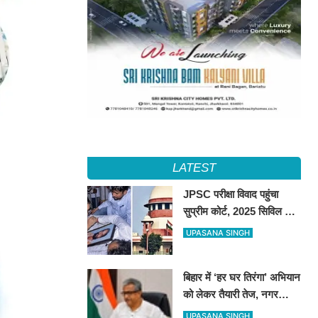
LATEST
JPSC परीक्षा विवाद पहुंचा
सुप्रीम कोर्ट, 2025 सिविल सेवा
प्रीलिम्स रद्द कर दोबारा कराने
UPASANA SINGH
की मांग
बिहार में ‘हर घर तिरंगा’ अभियान
को लेकर तैयारी तेज, नगर
निकायों को व्यापक जनभागीदारी
UPASANA SINGH