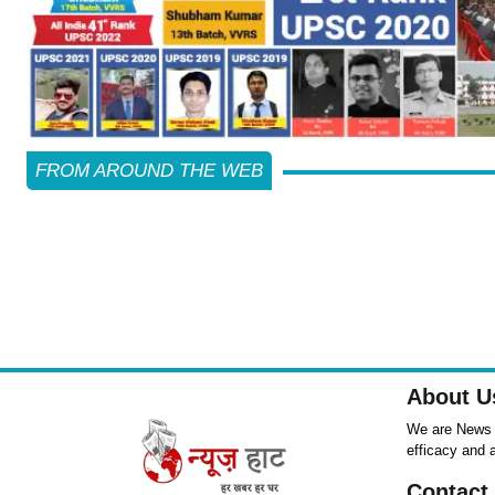
FROM AROUND THE WEB
About U
We are News ,
efficacy and 
Contact