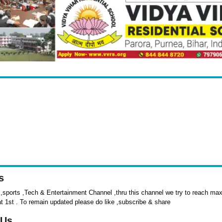
s
sports ,Tech & Entertainment Channel ,thru this channel we try to reach max 
at 1st . To remain updated please do like ,subscribe & share
 Us