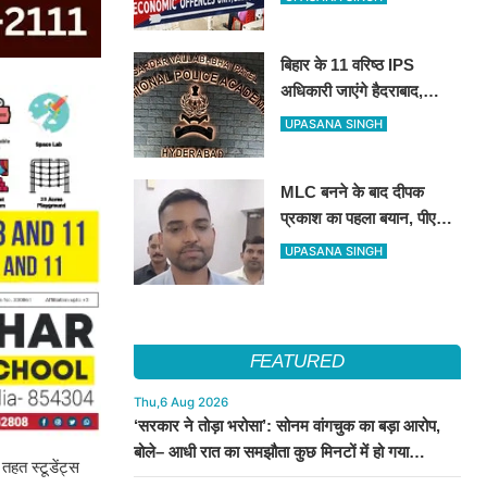
रही इओयू
बिहार के 11 वरिष्ठ IPS
अधिकारी जाएंगे हैदराबाद,
आधुनिक पुलिसिंग और नेतृत्व
UPASANA SINGH
कौशल की मिलेगी विशेष ट्रेनिंग
MLC बनने के बाद दीपक
प्रकाश का पहला बयान, पीएम
मोदी से लेकर उपेंद्र कुशवाहा
UPASANA SINGH
तक सभी शीर्ष नेताओं का जताया
आभार
FEATURED
Thu,6 Aug 2026
‘सरकार ने तोड़ा भरोसा’: सोनम वांगचुक का बड़ा आरोप,
बोले– आधी रात का समझौता कुछ मिनटों में हो गया
हत स्टूडेंट्स
सार्वजनिक