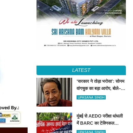
LATEST
‘सरकार ने तोड़ा भरोसा’: सोनम
वांगचुक का बड़ा आरोप, बोले–
आधी रात का समझौता कुछ
UPASANA SINGH
मिनटों में हो गया सार्वजनिक
मुंबई से AEDO परीक्षा धांधली
में BARC का टेक्निकल
असिस्टेंट गिरफ्तार, पटना ला
UPASANA SINGH