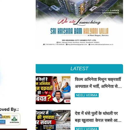
LATEST
फिल्म अभिनेता मिथुन चक्रवर्ती
अस्पताल में भर्ती, अभिनेता से
मिले CM शुभेंदु अधिकारी
NEELI VERMA
देश में धंसे पुलों के धांधली पर
बड़ा खुलासा! केरल सबसे आगे,
तेलंगाना में ठेकेदार पर ₹134
NEELI VERMA