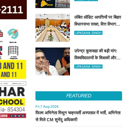
करोड़ का जुर्माना
लंबित ऑडिट आपत्तियों पर बिहार
विधानसभा सख्त, वित्त विभाग
बना नोडल एजेंसी; सभी विभागों
UPASANA SINGH
को महीने के अंत तक कार्रवाई के
निर्देश
उपेन्द्र कुशवाहा की बड़ी मांग:
विश्वविद्यालयों के शिक्षकों और
कर्मचारियों को भी मिले कैशलेस
UPASANA SINGH
इलाज की सुविधा
FEATURED
Fri,7 Aug 2026
फिल्म अभिनेता मिथुन चक्रवर्ती अस्पताल में भर्ती, अभिनेता
से मिले CM शुभेंदु अधिकारी