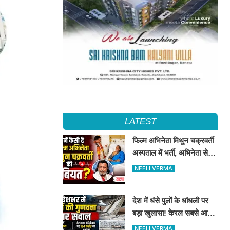
LATEST
फिल्म अभिनेता मिथुन चक्रवर्ती
अस्पताल में भर्ती, अभिनेता से
मिले CM शुभेंदु अधिकारी
NEELI VERMA
देश में धंसे पुलों के धांधली पर
बड़ा खुलासा! केरल सबसे आगे,
तेलंगाना में ठेकेदार पर ₹134
NEELI VERMA