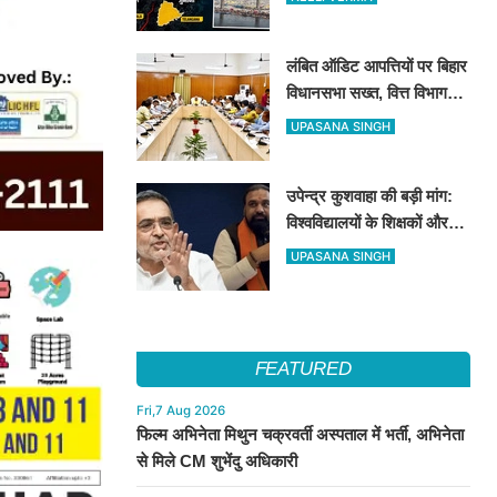
करोड़ का जुर्माना
लंबित ऑडिट आपत्तियों पर बिहार
विधानसभा सख्त, वित्त विभाग
बना नोडल एजेंसी; सभी विभागों
UPASANA SINGH
को महीने के अंत तक कार्रवाई के
निर्देश
उपेन्द्र कुशवाहा की बड़ी मांग:
विश्वविद्यालयों के शिक्षकों और
कर्मचारियों को भी मिले कैशलेस
UPASANA SINGH
इलाज की सुविधा
FEATURED
Fri,7 Aug 2026
फिल्म अभिनेता मिथुन चक्रवर्ती अस्पताल में भर्ती, अभिनेता
से मिले CM शुभेंदु अधिकारी