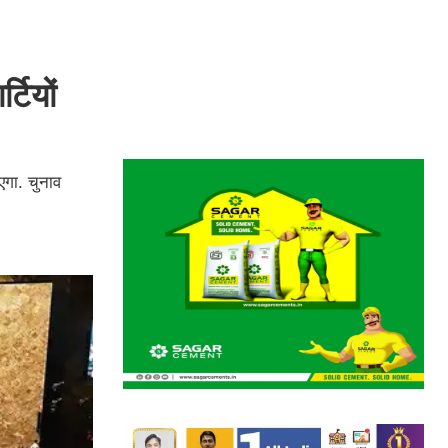
टियों
गा. चुनाव