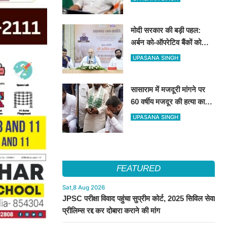
सुनिश्चित करने के निर्देश
मोदी सरकार की बड़ी पहल:
अर्बन को-ऑपरेटिव बैंकों को
मिलेगा तकनीकी सहारा, मुंबई में
UPASANA SINGH
NUCFDC के नए कार्यालय का
उद्घाटन
सासाराम में मजदूरी मांगने पर
60 वर्षीय मजदूर की हत्या का
आरोप, तेजस्वी यादव ने परिजनों
UPASANA SINGH
से की मुलाकात
FEATURED
Sat,8 Aug 2026
JPSC परीक्षा विवाद पहुंचा सुप्रीम कोर्ट, 2025 सिविल सेवा
प्रीलिम्स रद्द कर दोबारा कराने की मांग