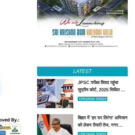
LATEST
JPSC परीक्षा विवाद पहुंचा
सुप्रीम कोर्ट, 2025 सिविल सेवा
प्रीलिम्स रद्द कर दोबारा कराने
UPASANA SINGH
की मांग
बिहार में ‘हर घर तिरंगा’ अभियान
को लेकर तैयारी तेज, नगर
निकायों को व्यापक जनभागीदारी
UPASANA SINGH