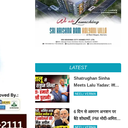
LATEST
Shatrughan Sinha
Meets Lalu Yadav: लालू
से मिले शत्रुघ्न सिन्हा, दोस्ती
NEELI VERMA
को लेकर कही बड़ी बात
6 दिन से आमरण अनशन पर
बैठे शोधार्थी, PM मोदी-अमित
शाह से लगाई मदद की गुहार​​​​​​​
NEELI VERMA