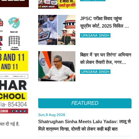
JPSC परीक्षा विवाद पहुंचा
सुप्रीम कोर्ट, 2025 सिविल सेवा
प्रीलिम्स रद्द कर दोबारा कराने
UPASANA SINGH
की मांग
बिहार में ‘हर घर तिरंगा’ अभियान
को लेकर तैयारी तेज, नगर
निकायों को व्यापक जनभागीदारी
UPASANA SINGH
सुनिश्चित करने के निर्देश
FEATURED
Sun,9 Aug 2026
Shatrughan Sinha Meets Lalu Yadav: लालू से
यत दी गई है.
मिले शत्रुघ्न सिन्हा, दोस्ती को लेकर कही बड़ी बात