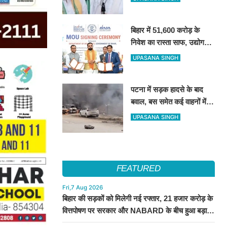
इस्तीफा
बिहार में 51,600 करोड़ के
निवेश का रास्ता साफ, उद्योग
जगत ने सरकार के फैसले का
UPASANA SINGH
किया स्वागत
पटना में सड़क हादसे के बाद
बवाल, बस समेत कई वाहनों में
आग; हाईवे पर घंटों जाम
UPASANA SINGH
FEATURED
Fri,7 Aug 2026
बिहार की सड़कों को मिलेगी नई रफ्तार, 21 हजार करोड़ के
वित्तपोषण पर सरकार और NABARD के बीच हुआ बड़ा
समझौता