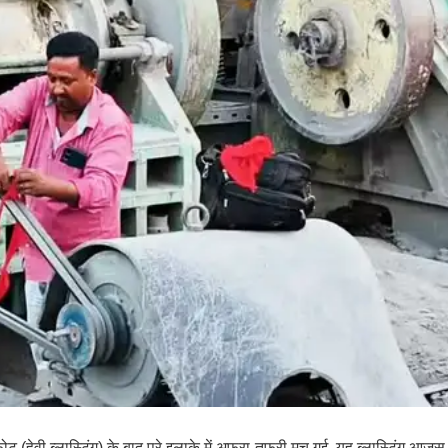
फोट (हेवी ब्लास्टिंग) के बाद पूरे इलाके में अफरा-तफरी मच गई. यह ब्लास्टिंग आजसू प