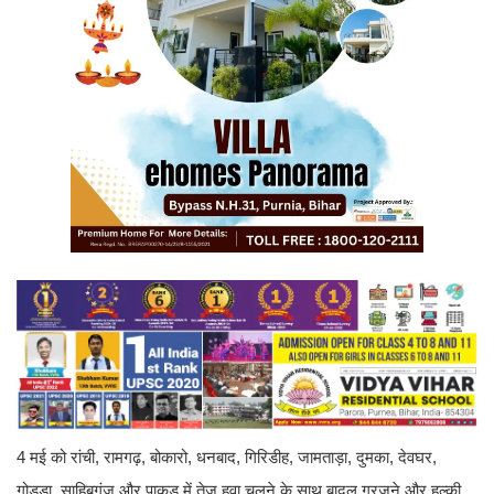
4 मई को रांची, रामगढ़, बोकारो, धनबाद, गिरिडीह, जामताड़ा, दुमका, देवघर,
गोड्डा, साहिबगंज और पाकुड़ में तेज हवा चलने के साथ बादल गरजने और हल्की