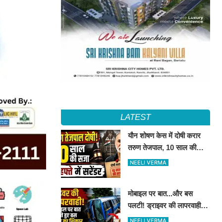
LATEST
यौन शोषण केस में दोषी करार
तरुण तेजपाल, 10 साल की
कैद..4 हफ्ते में करना होगा
NEELI VERMA
आत्मसमर्पण...
मोबाइल पर बात...और बस
पलटी! ड्राइवर की लापरवाही से
15 लोग हुए घायल
NEELI VERMA