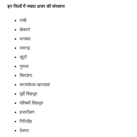
इन जिलों में ज्यादा असर की संभावना
रांची
बोकारो
धनबाद
रामगढ़
खूंटी
गुमला
सिमडेगा
सरायकेला-खरसावां
पूर्वी सिंहभूम
पश्चिमी सिंहभूम
हजारीबाग
गिरिडीह
देवघर