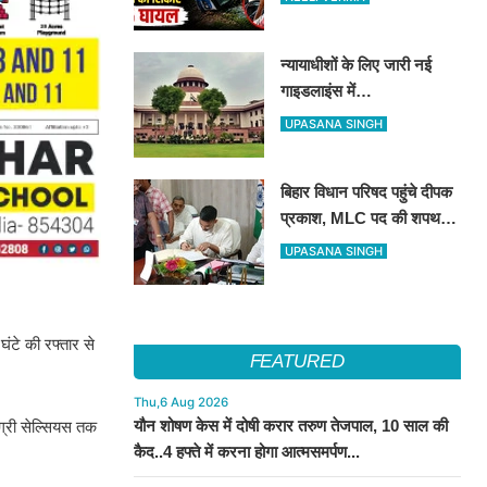
न्यायाधीशों के लिए जारी नई
गाइडलाइंस में
'प्राॅसीक्यूट्रिक्स', 'लज्जा भंग'
UPASANA SINGH
और 'वासना' जैसे शब्दों पर रोक
बिहार विधान परिषद पहुंचे दीपक
प्रकाश, MLC पद की शपथ
लेकर संभाली नई संवैधानिक
UPASANA SINGH
जिम्मेदारी
ंटे की रफ्तार से
FEATURED
Thu,6 Aug 2026
यौन शोषण केस में दोषी करार तरुण तेजपाल, 10 साल की
ग्री सेल्सियस तक
कैद..4 हफ्ते में करना होगा आत्मसमर्पण...