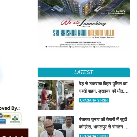
LATEST
पेड़ से टकराया बिहार पुलिस का
गश्ती वाहन, ड्राइवर की मौत,
दारोगा समेत 3 जख्मी
UPASANA SINGH
पंचायत चुनाव की तैयारी में जुटी
कांग्रेस, भागलपुर से संगठन को
गांव-गांव तक मजबूत करने का
UPASANA SINGH