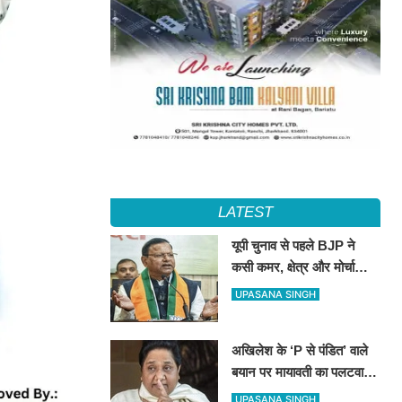
LATEST
यूपी चुनाव से पहले BJP ने
कसी कमर, क्षेत्र और मोर्चा
प्रभारियों की नई जिम्मेदारियां
UPASANA SINGH
तय
अखिलेश के ‘P से पंडित’ वाले
बयान पर मायावती का पलटवार,
सपा को बताया ‘गिरगिट की तरह
UPASANA SINGH