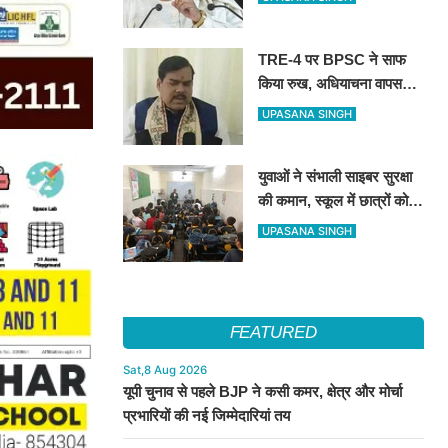
रंग बदलने वाली पार्टी’
TRE-4 पर BPSC ने साफ
किया रुख, अधियाचना वापस
नहीं हुई; खामियां सुधारने के बाद
UPASANA SINGH
जारी होगा भर्ती विज्ञापन
युवाओं ने संभाली साइबर सुरक्षा
की कमान, स्कूल में छात्रों को
सिखाए ऑनलाइन फ्रॉड से
UPASANA SINGH
बचने के तरीके
FEATURED
Sat,8 Aug 2026
यूपी चुनाव से पहले BJP ने कसी कमर, क्षेत्र और मोर्चा
प्रभारियों की नई जिम्मेदारियां तय