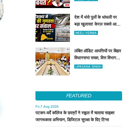
देश में धंसे पुलों के धांधली पर
बड़ा खुलासा! केरल सबसे आगे,
तेलंगाना में ठेकेदार पर ₹134
NEELI VERMA
करोड़ का जुर्माना
लंबित ऑडिट आपत्तियों पर बिहार
विधानसभा सख्त, वित्त विभाग
बना नोडल एजेंसी; सभी विभागों
UPASANA SINGH
को महीने के अंत तक कार्रवाई के
निर्देश
FEATURED
Fri,7 Aug 2026
पटकर-वर्दे कॉलेज के छात्रों ने स्कूल में चलाया साइबर
जागरूकता अभियान, डिजिटल सुरक्षा के दिए टिप्स