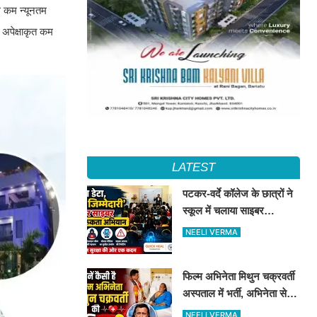
से कम न्यूनतम
ो अपेक्षाकृत कम
LATEST
पटकर-वर्दे कॉलेज के छात्रों ने
स्कूल में चलाया साइबर
जागरूकता अभियान, डिजिटल
NEELI VERMA
सुरक्षा के दिए टिप्स
फिल्म अभिनेता मिथुन चक्रवर्ती
अस्पताल में भर्ती, अभिनेता से
मिले CM शुभेंदु अधिकारी
NEELI VERMA