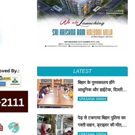
LATEST
बिहार के पुस्तकालय होंगे
आधुनिक और हाईटेक, दिल्ली-
UP-बंगाल की लाइब्रेरी व्यवस्था
UPASANA SINGH
का अध्ययन करेगी टीम
पेड़ से टकराया बिहार पुलिस का
गश्ती वाहन, ड्राइवर की मौत,
दारोगा समेत 3 जख्मी
UPASANA SINGH