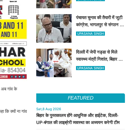
पंचायत चुनाव की तैयारी में जुटी
कांग्रेस, भागलपुर से संगठन को
गांव-गांव तक मजबूत करने का
UPASANA SINGH
संदेश
दिल्ली में जेपी नड्डा से मिले
स्वास्थ्य मंत्री निशांत, बिहार की
हेल्थ सुविधाओं पर हुई अहम चर्चा
UPASANA SINGH
 अब गांव के
FEATURED
Sat,8 Aug 2026
 कि क्यों ना गांव
बिहार के पुस्तकालय होंगे आधुनिक और हाईटेक, दिल्ली-
UP-बंगाल की लाइब्रेरी व्यवस्था का अध्ययन करेगी टीम