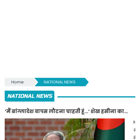
Home
NATIONAL NEWS
NATIONAL NEWS
‘मैं बांग्लादेश वापस लौटना चाहती हूं…’ शेख हसीना का
बड़ा बयान
Nat
भा
में