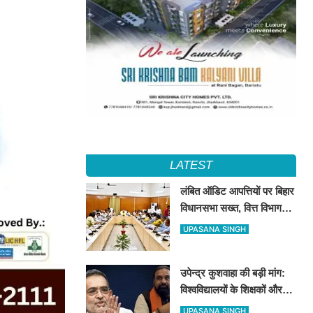
LATEST
लंबित ऑडिट आपत्तियों पर बिहार
विधानसभा सख्त, वित्त विभाग
बना नोडल एजेंसी; सभी विभागों
UPASANA SINGH
को महीने के अंत तक कार्रवाई के
निर्देश
उपेन्द्र कुशवाहा की बड़ी मांग:
विश्वविद्यालयों के शिक्षकों और
कर्मचारियों को भी मिले कैशलेस
UPASANA SINGH