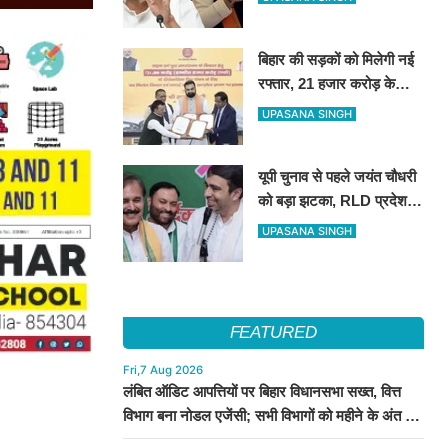
इलाज की सुविधा
बिहार की सड़कों को मिलेगी नई
रफ्तार, 21 हजार करोड़ के
वित्तपोषण पर सरकार और
UPASANA SINGH
NABARD के बीच हुआ बड़ा
समझौता
यूपी चुनाव से पहले जयंत चौधरी
को बड़ा झटका, RLD प्रदेश
अध्यक्ष रामाशीष राय ने दिया
UPASANA SINGH
इस्तीफा
FEATURED
Fri,7 Aug 2026
लंबित ऑडिट आपत्तियों पर बिहार विधानसभा सख्त, वित्त
विभाग बना नोडल एजेंसी; सभी विभागों को महीने के अंत तक
कार्रवाई के निर्देश