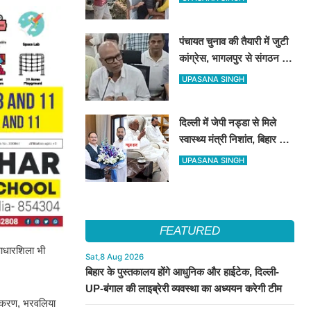
पंचायत चुनाव की तैयारी में जुटी
कांग्रेस, भागलपुर से संगठन को
गांव-गांव तक मजबूत करने का
UPASANA SINGH
संदेश
दिल्ली में जेपी नड्डा से मिले
स्वास्थ्य मंत्री निशांत, बिहार की
हेल्थ सुविधाओं पर हुई अहम चर्चा
UPASANA SINGH
FEATURED
 आधारशिला भी
Sat,8 Aug 2026
बिहार के पुस्तकालय होंगे आधुनिक और हाईटेक, दिल्ली-
UP-बंगाल की लाइब्रेरी व्यवस्था का अध्ययन करेगी टीम
ड़ीकरण, भरवलिया