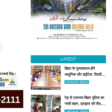
LATEST
बिहार के पुस्तकालय होंगे
आधुनिक और हाईटेक, दिल्ली-
UP-बंगाल की लाइब्रेरी व्यवस्था
UPASANA SINGH
का अध्ययन करेगी टीम
पेड़ से टकराया बिहार पुलिस का
गश्ती वाहन, ड्राइवर की मौत,
दारोगा समेत 3 जख्मी
UPASANA SINGH