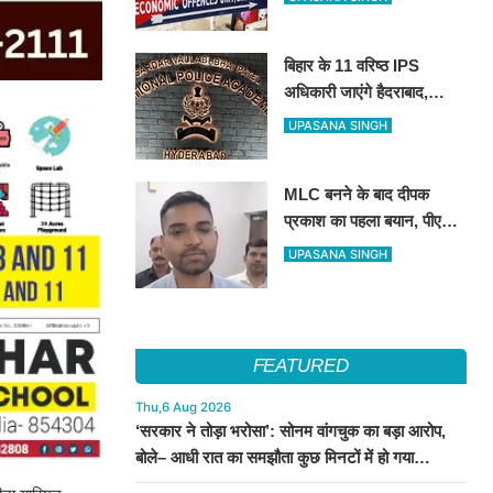
रही इओयू
बिहार के 11 वरिष्ठ IPS
अधिकारी जाएंगे हैदराबाद,
आधुनिक पुलिसिंग और नेतृत्व
UPASANA SINGH
कौशल की मिलेगी विशेष ट्रेनिंग
MLC बनने के बाद दीपक
प्रकाश का पहला बयान, पीएम
मोदी से लेकर उपेंद्र कुशवाहा
UPASANA SINGH
तक सभी शीर्ष नेताओं का जताया
आभार
FEATURED
Thu,6 Aug 2026
‘सरकार ने तोड़ा भरोसा’: सोनम वांगचुक का बड़ा आरोप,
बोले– आधी रात का समझौता कुछ मिनटों में हो गया
सार्वजनिक