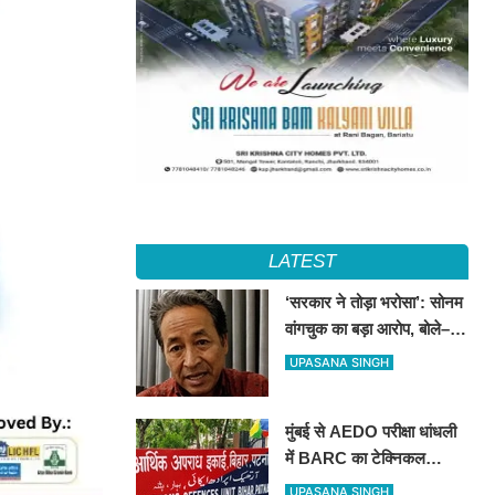
LATEST
‘सरकार ने तोड़ा भरोसा’: सोनम
वांगचुक का बड़ा आरोप, बोले–
आधी रात का समझौता कुछ
UPASANA SINGH
मिनटों में हो गया सार्वजनिक
मुंबई से AEDO परीक्षा धांधली
में BARC का टेक्निकल
असिस्टेंट गिरफ्तार, पटना ला
UPASANA SINGH