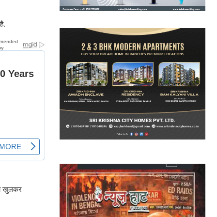
ै.
 का खुलकर