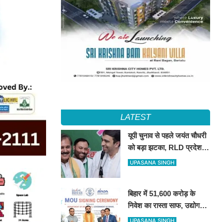
LATEST
यूपी चुनाव से पहले जयंत चौधरी
को बड़ा झटका, RLD प्रदेश
अध्यक्ष रामाशीष राय ने दिया
UPASANA SINGH
इस्तीफा
बिहार में 51,600 करोड़ के
निवेश का रास्ता साफ, उद्योग
जगत ने सरकार के फैसले का
UPASANA SINGH