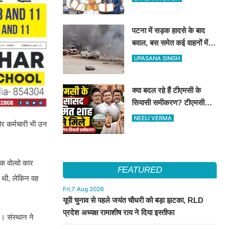
किया स्वागत
पटना में सड़क हादसे के बाद
बवाल, बस समेत कई वाहनों में
आग; हाईवे पर घंटों जाम
UPASANA SINGH
क्या बदल रहे हैं टीएमसी के
सियासी समीकरण? टीएमसी
सांसदों की शाह से मुलाकात पर
NEELI VERMA
और कर्मचारी भी उन
उठे कई सवाल...
क वोल्वो कार
FEATURED
 थी, लेकिन वह
Fri,7 Aug 2026
यूपी चुनाव से पहले जयंत चौधरी को बड़ा झटका, RLD
प्रदेश अध्यक्ष रामाशीष राय ने दिया इस्तीफा
। संस्थान ने