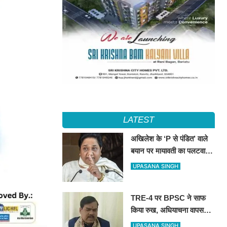
LATEST
अखिलेश के ‘P से पंडित’ वाले
बयान पर मायावती का पलटवार,
सपा को बताया ‘गिरगिट की तरह
UPASANA SINGH
रंग बदलने वाली पार्टी’
TRE-4 पर BPSC ने साफ
किया रुख, अधियाचना वापस
नहीं हुई; खामियां सुधारने के बाद
UPASANA SINGH