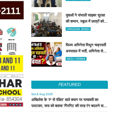
जारी होगा भर्ती विज्ञापन
युवाओं ने संभाली साइबर सुरक्षा
की कमान, स्कूल में छात्रों को
सिखाए ऑनलाइन फ्रॉड से
UPASANA SINGH
बचने के तरीके
फिल्म अभिनेता मिथुन चक्रवर्ती
अस्पताल में भर्ती, अभिनेता से
मिले CM शुभेंदु अधिकारी
NEELI VERMA
FEATURED
Sat,8 Aug 2026
अखिलेश के ‘P से पंडित’ वाले बयान पर मायावती का
पलटवार, सपा को बताया ‘गिरगिट की तरह रंग बदलने वाली
पार्टी’