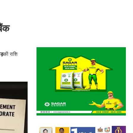
ैंक
ड़
की राशि