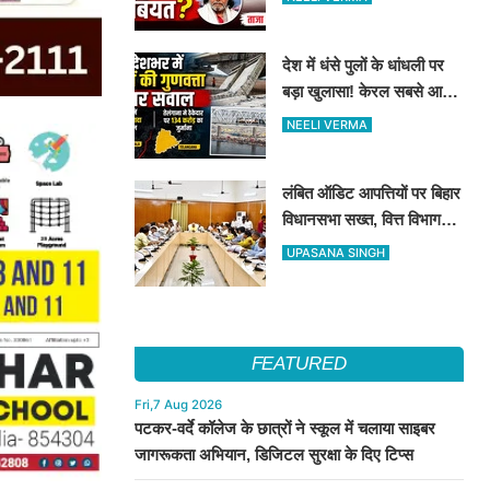
देश में धंसे पुलों के धांधली पर
बड़ा खुलासा! केरल सबसे आगे,
तेलंगाना में ठेकेदार पर ₹134
NEELI VERMA
करोड़ का जुर्माना
लंबित ऑडिट आपत्तियों पर बिहार
विधानसभा सख्त, वित्त विभाग
बना नोडल एजेंसी; सभी विभागों
UPASANA SINGH
को महीने के अंत तक कार्रवाई के
निर्देश
FEATURED
Fri,7 Aug 2026
पटकर-वर्दे कॉलेज के छात्रों ने स्कूल में चलाया साइबर
जागरूकता अभियान, डिजिटल सुरक्षा के दिए टिप्स