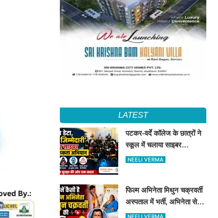
LATEST
पटकर-वर्दे कॉलेज के छात्रों ने
स्कूल में चलाया साइबर
जागरूकता अभियान, डिजिटल
NEELI VERMA
सुरक्षा के दिए टिप्स
फिल्म अभिनेता मिथुन चक्रवर्ती
अस्पताल में भर्ती, अभिनेता से
मिले CM शुभेंदु अधिकारी
NEELI VERMA