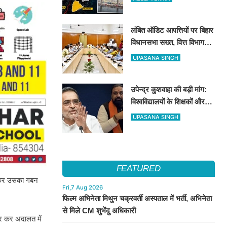
करोड़ का जुर्माना
लंबित ऑडिट आपत्तियों पर बिहार
विधानसभा सख्त, वित्त विभाग
बना नोडल एजेंसी; सभी विभागों
UPASANA SINGH
को महीने के अंत तक कार्रवाई के
निर्देश
उपेन्द्र कुशवाहा की बड़ी मांग:
विश्वविद्यालयों के शिक्षकों और
कर्मचारियों को भी मिले कैशलेस
UPASANA SINGH
इलाज की सुविधा
FEATURED
कालकर उसका गबन
Fri,7 Aug 2026
फिल्म अभिनेता मिथुन चक्रवर्ती अस्पताल में भर्ती, अभिनेता
से मिले CM शुभेंदु अधिकारी
ार कर अदालत में