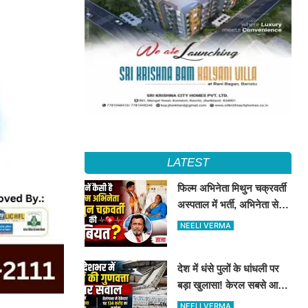
LATEST
फिल्म अभिनेता मिथुन चक्रवर्ती
अस्पताल में भर्ती, अभिनेता से
मिले CM शुभेंदु अधिकारी
NEELI VERMA
देश में धंसे पुलों के धांधली पर
बड़ा खुलासा! केरल सबसे आगे,
तेलंगाना में ठेकेदार पर ₹134
NEELI VERMA