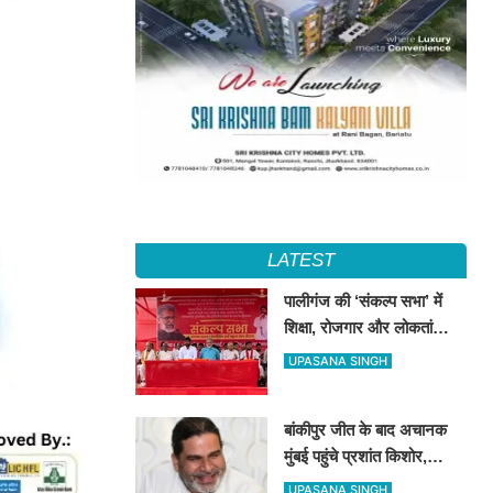
LATEST
पालीगंज की ‘संकल्प सभा’ में
शिक्षा, रोजगार और लोकतांत्रिक
अधिकारों की गूंज, दीपंकर
UPASANA SINGH
भट्टाचार्य बोले– युवाओं के संघर्ष
के साथ है माले
बांकीपुर जीत के बाद अचानक
मुंबई पहुंचे प्रशांत किशोर,
NCP प्रमुख सुनेत्रा पवार से
UPASANA SINGH