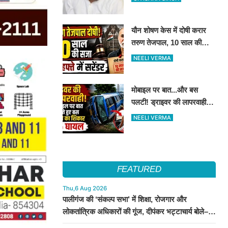
किये मुलाकात
यौन शोषण केस में दोषी करार
तरुण तेजपाल, 10 साल की
कैद..4 हफ्ते में करना होगा
NEELI VERMA
आत्मसमर्पण...
मोबाइल पर बात...और बस
पलटी! ड्राइवर की लापरवाही से
15 लोग हुए घायल
NEELI VERMA
FEATURED
Thu,6 Aug 2026
पालीगंज की ‘संकल्प सभा’ में शिक्षा, रोजगार और
लोकतांत्रिक अधिकारों की गूंज, दीपंकर भट्टाचार्य बोले–
युवाओं के संघर्ष के साथ है माले