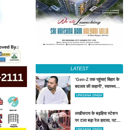
LATEST
‘Gen-Z तक पहुंचाएं बिहार के
बदलाव की कहानी’, स्वास्थ्य
मंत्री निशांत का JDU युवा
UPASANA SINGH
कार्यकर्ताओं से आह्वान
लखीसराय के बड़हिया स्टेशन
पर टला बड़ा रेल हादसा, पटरी
पार कर रहे यात्रियों के बीच
UPASANA SINGH