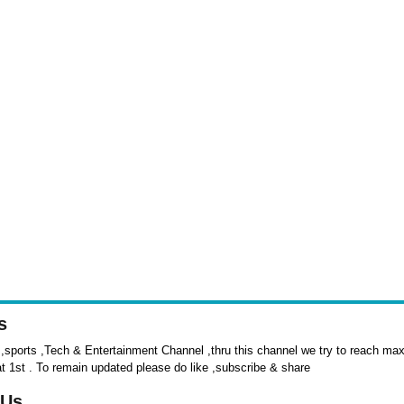
s
sports ,Tech & Entertainment Channel ,thru this channel we try to reach max 
at 1st . To remain updated please do like ,subscribe & share
 Us