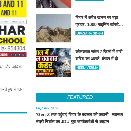
अचानक दौड़ी एक्सप्रेस ट्रेन
बिहार में अवैध खनन पर बड़ा
प्रहार: 1000 माइनिंग कांस्टेबल
होंगे तैनात, लापरवाह अधिकारियों
UPASANA SINGH
पर सख्त कार्रवाई
कोलकाता समेत 7 जिलों में भारी
बारिश का अलर्ट, बंगाल में दोहरे
चक्रवात से बिगड़ा मौसम
 संगठन और अधिक
NEELI VERMA
गत करते हुए संगठन
FEATURED
Fri,7 Aug 2026
‘Gen-Z तक पहुंचाएं बिहार के बदलाव की कहानी’, स्वास्थ्य
मंत्री निशांत का JDU युवा कार्यकर्ताओं से आह्वान