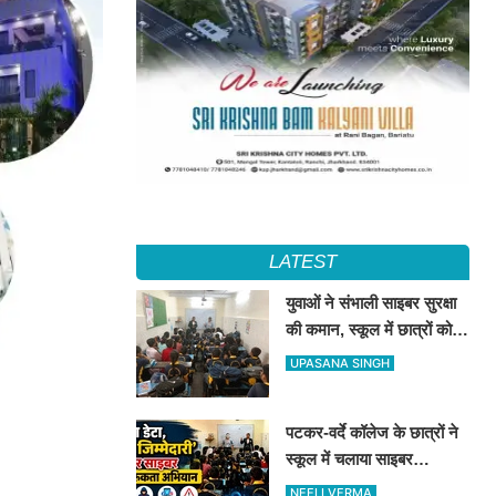
LATEST
युवाओं ने संभाली साइबर सुरक्षा
की कमान, स्कूल में छात्रों को
सिखाए ऑनलाइन फ्रॉड से
UPASANA SINGH
बचने के तरीके
पटकर-वर्दे कॉलेज के छात्रों ने
स्कूल में चलाया साइबर
जागरूकता अभियान, डिजिटल
NEELI VERMA