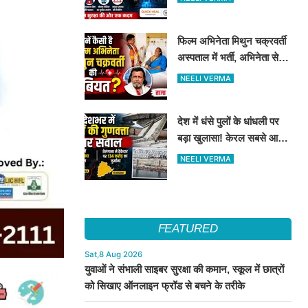
सुरक्षा के दिए टिप्स
फिल्म अभिनेता मिथुन चक्रवर्ती
अस्पताल में भर्ती, अभिनेता से
मिले CM शुभेंदु अधिकारी
NEELI VERMA
देश में धंसे पुलों के धांधली पर
बड़ा खुलासा! केरल सबसे आगे,
तेलंगाना में ठेकेदार पर ₹134
NEELI VERMA
करोड़ का जुर्माना
FEATURED
Sat,8 Aug 2026
युवाओं ने संभाली साइबर सुरक्षा की कमान, स्कूल में छात्रों
को सिखाए ऑनलाइन फ्रॉड से बचने के तरीके