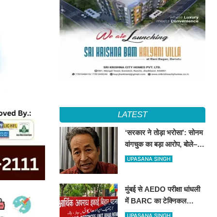
LATEST
‘सरकार ने तोड़ा भरोसा’: सोनम
वांगचुक का बड़ा आरोप, बोले–
आधी रात का समझौता कुछ
UPASANA SINGH
मिनटों में हो गया सार्वजनिक
मुंबई से AEDO परीक्षा धांधली
में BARC का टेक्निकल
असिस्टेंट गिरफ्तार, पटना ला
UPASANA SINGH