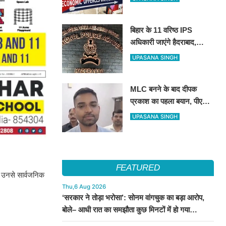
रही इओयू
बिहार के 11 वरिष्ठ IPS
अधिकारी जाएंगे हैदराबाद,
आधुनिक पुलिसिंग और नेतृत्व
UPASANA SINGH
कौशल की मिलेगी विशेष ट्रेनिंग
MLC बनने के बाद दीपक
प्रकाश का पहला बयान, पीएम
मोदी से लेकर उपेंद्र कुशवाहा
UPASANA SINGH
तक सभी शीर्ष नेताओं का जताया
आभार
FEATURED
ा उनसे सार्वजनिक
Thu,6 Aug 2026
‘सरकार ने तोड़ा भरोसा’: सोनम वांगचुक का बड़ा आरोप,
बोले– आधी रात का समझौता कुछ मिनटों में हो गया
सार्वजनिक