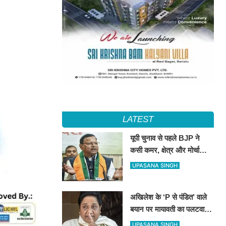
LATEST
यूपी चुनाव से पहले BJP ने
कसी कमर, क्षेत्र और मोर्चा
प्रभारियों की नई जिम्मेदारियां
UPASANA SINGH
तय
अखिलेश के ‘P से पंडित’ वाले
बयान पर मायावती का पलटवार,
सपा को बताया ‘गिरगिट की तरह
UPASANA SINGH