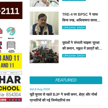
रंग बदलने वाली पार्टी’
TRE-4 पर BPSC ने साफ
किया रुख, अधियाचना वापस
नहीं हुई; खामियां सुधारने के बाद
UPASANA SINGH
जारी होगा भर्ती विज्ञापन
युवाओं ने संभाली साइबर सुरक्षा
की कमान, स्कूल में छात्रों को
सिखाए ऑनलाइन फ्रॉड से
UPASANA SINGH
बचने के तरीके
FEATURED
Sat,8 Aug 2026
यूपी चुनाव से पहले BJP ने कसी कमर, क्षेत्र और मोर्चा
प्रभारियों की नई जिम्मेदारियां तय