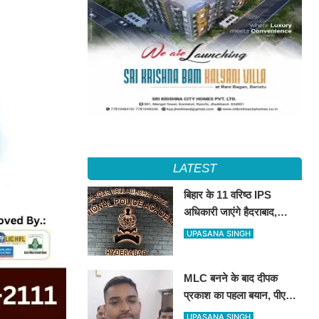
LATEST
बिहार के 11 वरिष्ठ IPS
अधिकारी जाएंगे हैदराबाद,
आधुनिक पुलिसिंग और नेतृत्व
UPASANA SINGH
कौशल की मिलेगी विशेष ट्रेनिंग
MLC बनने के बाद दीपक
प्रकाश का पहला बयान, पीएम
मोदी से लेकर उपेंद्र कुशवाहा
UPASANA SINGH