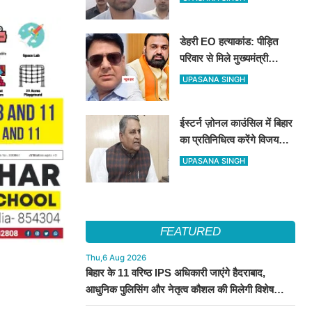
तक सभी शीर्ष नेताओं का जताया
आभार
डेहरी EO हत्याकांड: पीड़ित
परिवार से मिले मुख्यमंत्री
सम्राट चौधरी, बोले– दोषियों को
UPASANA SINGH
नहीं मिलेगी कोई राहत, स्पीडी
ट्रायल के निर्देश
ईस्टर्न ज़ोनल काउंसिल में बिहार
का प्रतिनिधित्व करेंगे विजय
कुमार चौधरी और संजय सिंह
UPASANA SINGH
‘टाइगर’, सरकार ने जारी की
अधिसूचना
FEATURED
Thu,6 Aug 2026
बिहार के 11 वरिष्ठ IPS अधिकारी जाएंगे हैदराबाद,
आधुनिक पुलिसिंग और नेतृत्व कौशल की मिलेगी विशेष
ट्रेनिंग