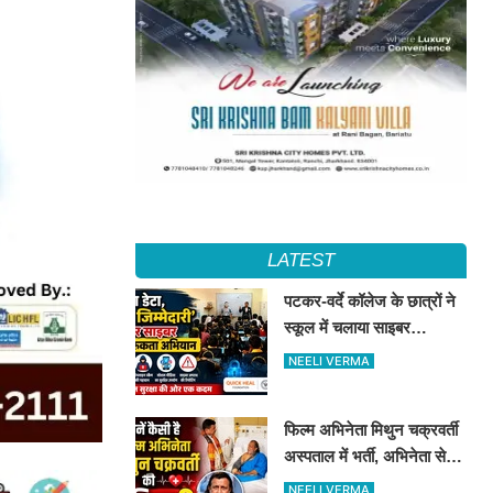
LATEST
पटकर-वर्दे कॉलेज के छात्रों ने
स्कूल में चलाया साइबर
जागरूकता अभियान, डिजिटल
NEELI VERMA
सुरक्षा के दिए टिप्स
फिल्म अभिनेता मिथुन चक्रवर्ती
अस्पताल में भर्ती, अभिनेता से
मिले CM शुभेंदु अधिकारी
NEELI VERMA