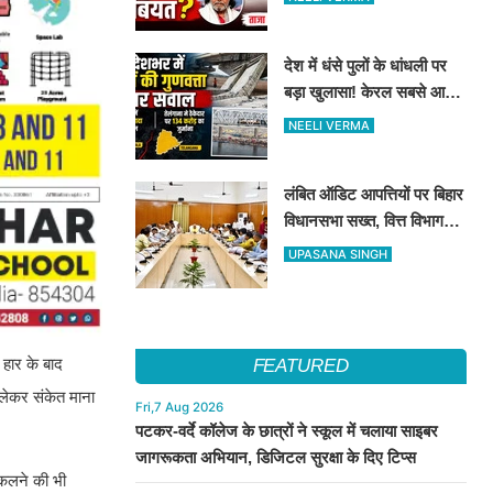
देश में धंसे पुलों के धांधली पर
बड़ा खुलासा! केरल सबसे आगे,
तेलंगाना में ठेकेदार पर ₹134
NEELI VERMA
करोड़ का जुर्माना
लंबित ऑडिट आपत्तियों पर बिहार
विधानसभा सख्त, वित्त विभाग
बना नोडल एजेंसी; सभी विभागों
UPASANA SINGH
को महीने के अंत तक कार्रवाई के
निर्देश
 हार के बाद
FEATURED
 लेकर संकेत माना
Fri,7 Aug 2026
पटकर-वर्दे कॉलेज के छात्रों ने स्कूल में चलाया साइबर
जागरूकता अभियान, डिजिटल सुरक्षा के दिए टिप्स
िकलने की भी