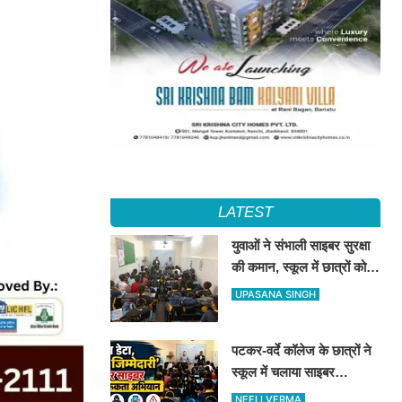
LATEST
युवाओं ने संभाली साइबर सुरक्षा
की कमान, स्कूल में छात्रों को
सिखाए ऑनलाइन फ्रॉड से
UPASANA SINGH
बचने के तरीके
पटकर-वर्दे कॉलेज के छात्रों ने
स्कूल में चलाया साइबर
जागरूकता अभियान, डिजिटल
NEELI VERMA