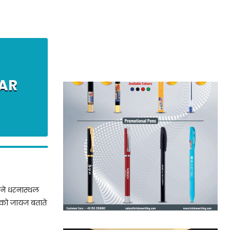
AR
िलने धरनास्थल
ों को जायज बताते