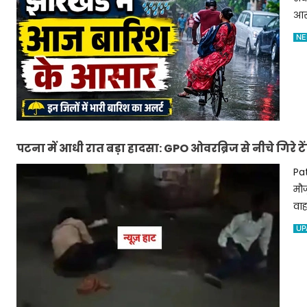
आसा
NE
पटना में आधी रात बड़ा हादसा: GPO ओवरब्रिज से नीचे गिरे ट
Pat
मौज
वाह
UP