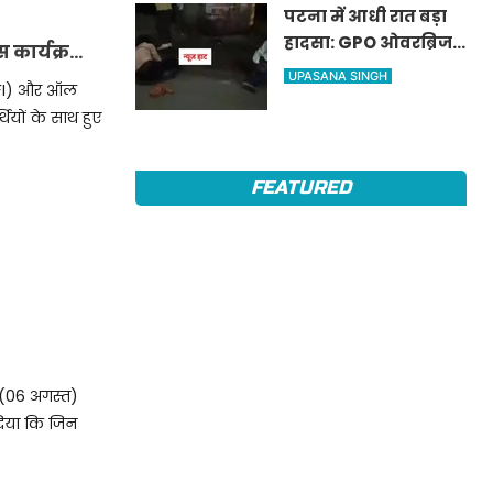
पटना में आधी रात बड़ा
हादसा: GPO ओवरब्रिज
स कार्यक्रम
से नीचे गिरे टेंपो सवार,
UPASANA SINGH
 (SFI) और ऑल
चमत्कारिक रूप से बची
ियों के साथ हुए
तीनों की जान
FEATURED
र (06 अगस्त)
 दिया कि जिन