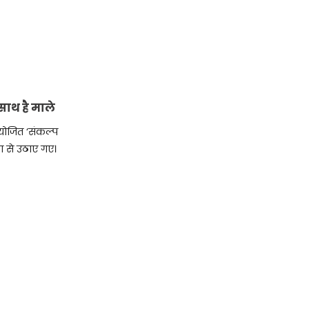
 साथ है माले
योजित ‘संकल्प
खता से उठाए गए।