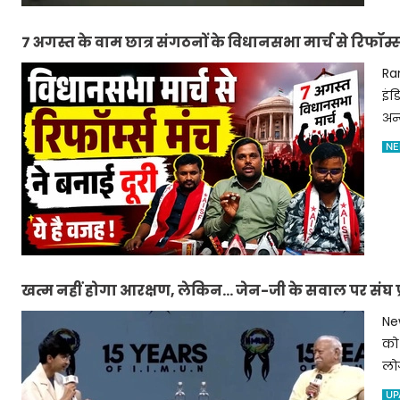
7 अगस्त के वाम छात्र संगठनों के विधानसभा मार्च से रिफॉर्म
में शामिल नहीं होंगे
Ran
इंड
अन्
NE
खत्म नहीं होगा आरक्षण, लेकिन... जेन-जी के सवाल पर संघ प
New
को 
लोग
UP