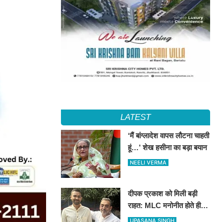
LATEST
‘मैं बांग्लादेश वापस लौटना चाहती
हूं…’ शेख हसीना का बड़ा बयान
NEELI VERMA
दीपक प्रकाश को मिली बड़ी
राहत: MLC मनोनीत होते ही
टला संवैधानिक संकट, मंत्री पद
UPASANA SINGH