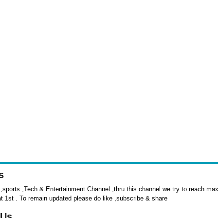
s
sports ,Tech & Entertainment Channel ,thru this channel we try to reach max 
at 1st . To remain updated please do like ,subscribe & share
 Us