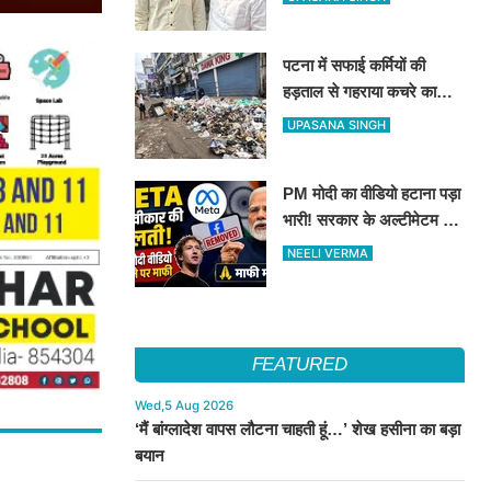
पर बना रहेगा दावा
पटना में सफाई कर्मियों की
हड़ताल से गहराया कचरे का
संकट, निगम ने एजेंसियों पर
UPASANA SINGH
लगाया भारी जुर्माना
PM मोदी का वीडियो हटाना पड़ा
भारी! सरकार के अल्टीमेटम के
बाद META ने मांगी माफी
NEELI VERMA
FEATURED
Wed,5 Aug 2026
‘मैं बांग्लादेश वापस लौटना चाहती हूं…’ शेख हसीना का बड़ा
बयान