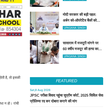
सुनिश्चित करने के निर्देश
मोदी सरकार की बड़ी पहल:
अर्बन को-ऑपरेटिव बैंकों को
मिलेगा तकनीकी सहारा, मुंबई में
UPASANA SINGH
NUCFDC के नए कार्यालय का
उद्घाटन
सासाराम में मजदूरी मांगने पर
60 वर्षीय मजदूर की हत्या का
आरोप, तेजस्वी यादव ने परिजनों
UPASANA SINGH
से की मुलाकात
ोती है, तो इसकी
FEATURED
Sat,8 Aug 2026
JPSC परीक्षा विवाद पहुंचा सुप्रीम कोर्ट, 2025 सिविल सेवा
प्रीलिम्स रद्द कर दोबारा कराने की मांग
िधा न हो। रांची