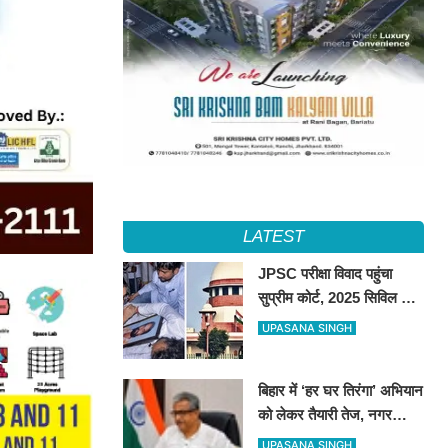
LATEST
JPSC परीक्षा विवाद पहुंचा
सुप्रीम कोर्ट, 2025 सिविल सेवा
प्रीलिम्स रद्द कर दोबारा कराने
UPASANA SINGH
की मांग
बिहार में ‘हर घर तिरंगा’ अभियान
को लेकर तैयारी तेज, नगर
निकायों को व्यापक जनभागीदारी
UPASANA SINGH