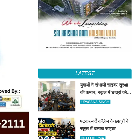
LATEST
युवाओं ने संभाली साइबर सुरक्षा
की कमान, स्कूल में छात्रों को
सिखाए ऑनलाइन फ्रॉड से
UPASANA SINGH
बचने के तरीके
पटकर-वर्दे कॉलेज के छात्रों ने
स्कूल में चलाया साइबर
जागरूकता अभियान, डिजिटल
NEELI VERMA