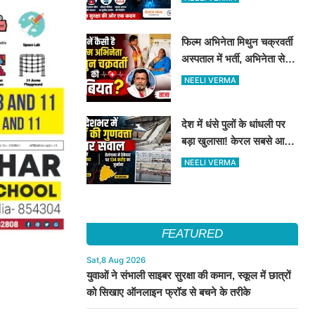
सुरक्षा के दिए टिप्स
फिल्म अभिनेता मिथुन चक्रवर्ती
अस्पताल में भर्ती, अभिनेता से
मिले CM शुभेंदु अधिकारी
NEELI VERMA
देश में धंसे पुलों के धांधली पर
बड़ा खुलासा! केरल सबसे आगे,
तेलंगाना में ठेकेदार पर ₹134
NEELI VERMA
करोड़ का जुर्माना
FEATURED
Sat,8 Aug 2026
युवाओं ने संभाली साइबर सुरक्षा की कमान, स्कूल में छात्रों
को सिखाए ऑनलाइन फ्रॉड से बचने के तरीके