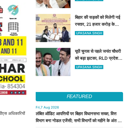
इलाज की सुविधा
बिहार की सड़कों को मिलेगी नई
रफ्तार, 21 हजार करोड़ के
वित्तपोषण पर सरकार और
UPASANA SINGH
NABARD के बीच हुआ बड़ा
समझौता
यूपी चुनाव से पहले जयंत चौधरी
को बड़ा झटका, RLD प्रदेश
अध्यक्ष रामाशीष राय ने दिया
UPASANA SINGH
इस्तीफा
FEATURED
Fri,7 Aug 2026
ईपीएस अधिकारियों
लंबित ऑडिट आपत्तियों पर बिहार विधानसभा सख्त, वित्त
विभाग बना नोडल एजेंसी; सभी विभागों को महीने के अंत तक
कार्रवाई के निर्देश