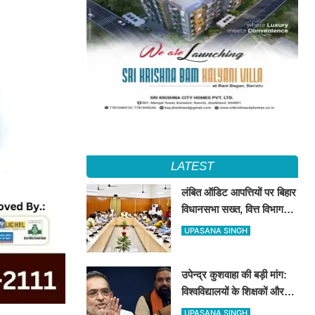
LATEST
लंबित ऑडिट आपत्तियों पर बिहार
विधानसभा सख्त, वित्त विभाग
बना नोडल एजेंसी; सभी विभागों
UPASANA SINGH
को महीने के अंत तक कार्रवाई के
निर्देश
उपेन्द्र कुशवाहा की बड़ी मांग:
विश्वविद्यालयों के शिक्षकों और
कर्मचारियों को भी मिले कैशलेस
UPASANA SINGH