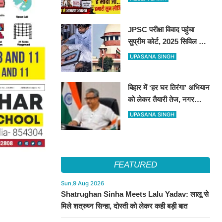
JPSC परीक्षा विवाद पहुंचा
सुप्रीम कोर्ट, 2025 सिविल सेवा
प्रीलिम्स रद्द कर दोबारा कराने
UPASANA SINGH
की मांग
बिहार में ‘हर घर तिरंगा’ अभियान
को लेकर तैयारी तेज, नगर
निकायों को व्यापक जनभागीदारी
UPASANA SINGH
सुनिश्चित करने के निर्देश
FEATURED
Sun,9 Aug 2026
Shatrughan Sinha Meets Lalu Yadav: लालू से
मिले शत्रुघ्न सिन्हा, दोस्ती को लेकर कही बड़ी बात