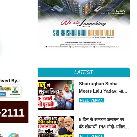
LATEST
Shatrughan Sinha
Meets Lalu Yadav: लालू
से मिले शत्रुघ्न सिन्हा, दोस्ती
NEELI VERMA
को लेकर कही बड़ी बात
6 दिन से आमरण अनशन पर
बैठे शोधार्थी, PM मोदी-अमित
शाह से लगाई मदद की गुहार​​​​​​​
NEELI VERMA