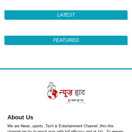
LATEST
FEATURED
About Us
We are News ,sports ,Tech & Entertainment Channel ,thru this
channel we try to reach max with full efficacy and at 1st . To remain