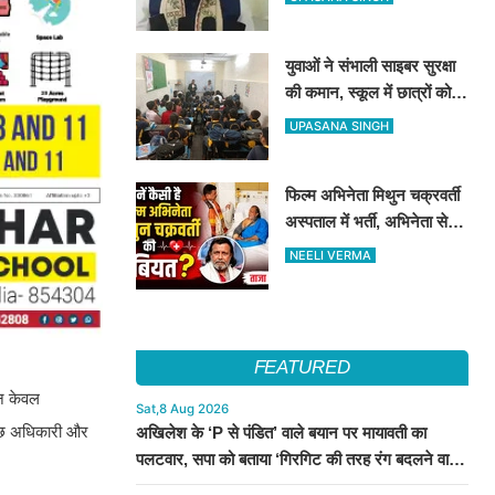
जारी होगा भर्ती विज्ञापन
युवाओं ने संभाली साइबर सुरक्षा
की कमान, स्कूल में छात्रों को
सिखाए ऑनलाइन फ्रॉड से
UPASANA SINGH
बचने के तरीके
फिल्म अभिनेता मिथुन चक्रवर्ती
अस्पताल में भर्ती, अभिनेता से
मिले CM शुभेंदु अधिकारी
NEELI VERMA
FEATURED
 न केवल
Sat,8 Aug 2026
 कुछ अधिकारी और
अखिलेश के ‘P से पंडित’ वाले बयान पर मायावती का
पलटवार, सपा को बताया ‘गिरगिट की तरह रंग बदलने वाली
पार्टी’