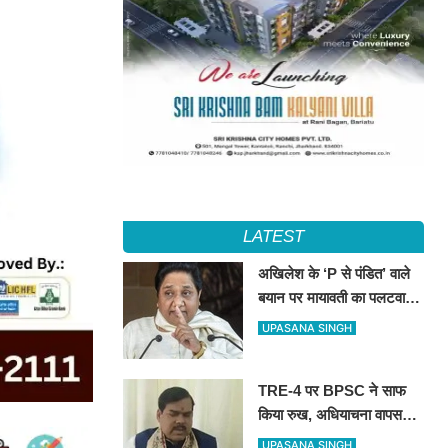
LATEST
अखिलेश के ‘P से पंडित’ वाले
बयान पर मायावती का पलटवार,
सपा को बताया ‘गिरगिट की तरह
UPASANA SINGH
रंग बदलने वाली पार्टी’
TRE-4 पर BPSC ने साफ
किया रुख, अधियाचना वापस
नहीं हुई; खामियां सुधारने के बाद
UPASANA SINGH