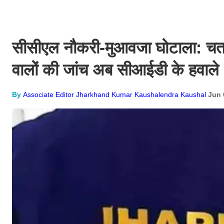
सीसीएल नौकरी-मुआवजा घोटाला: चतरा क
वालों की जांच अब सीआईडी के हवाले
By
Associate Editor Jharkhand Kumar Kaushalendra Kaushal
Jun 