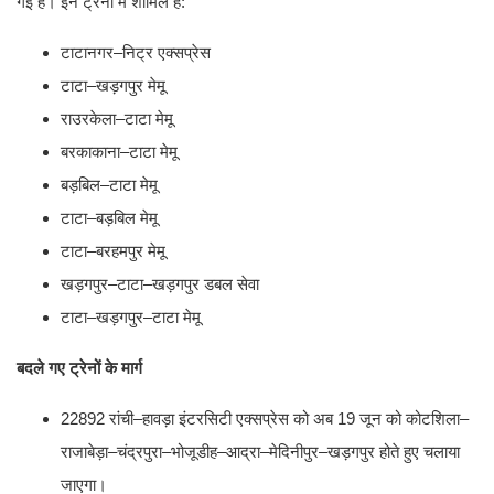
गई हैं। इन ट्रेनों में शामिल हैं:
टाटानगर–निट्र एक्सप्रेस
टाटा–खड़गपुर मेमू
राउरकेला–टाटा मेमू
बरकाकाना–टाटा मेमू
बड़बिल–टाटा मेमू
टाटा–बड़बिल मेमू
टाटा–बरहमपुर मेमू
खड़गपुर–टाटा–खड़गपुर डबल सेवा
टाटा–खड़गपुर–टाटा मेमू
बदले गए ट्रेनों के मार्ग
22892 रांची–हावड़ा इंटरसिटी एक्सप्रेस को अब 19 जून को कोटशिला–
राजाबेड़ा–चंद्रपुरा–भोजूडीह–आद्रा–मेदिनीपुर–खड़गपुर होते हुए चलाया
जाएगा।