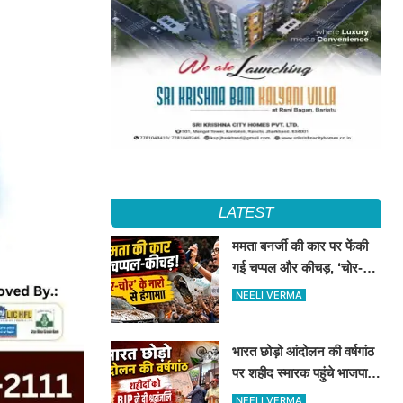
LATEST
ममता बनर्जी की कार पर फेंकी
गई चप्पल और कीचड़, ‘चोर-
चोर’ के नारों से बीजपुर में हंगामा
NEELI VERMA
भारत छोड़ो आंदोलन की वर्षगांठ
पर शहीद स्मारक पहुंचे भाजपा
नेता, अमर शहीदों को दी
NEELI VERMA