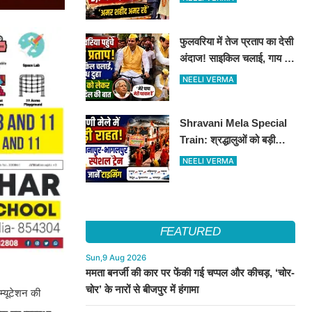
श्रद्धांजलि
फुलवरिया में तेज प्रताप का देसी
अंदाज! साइकिल चलाई, गाय का
दूध दुहा, लालू को किया याद
NEELI VERMA
Shravani Mela Special
Train: श्रद्धालुओं को बड़ी
राहत, दानापुर-भागलपुर स्पेशल
NEELI VERMA
ट्रेन का ऐलान..जानें पूरा
टाइमटेबल...
FEATURED
Sun,9 Aug 2026
ममता बनर्जी की कार पर फेंकी गई चप्पल और कीचड़, ‘चोर-
चोर’ के नारों से बीजपुर में हंगामा
म्यूटेशन की