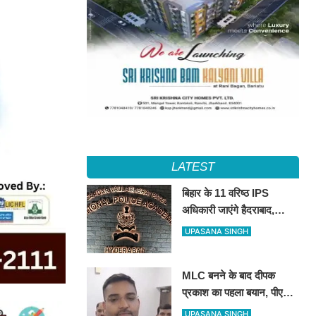
LATEST
बिहार के 11 वरिष्ठ IPS
अधिकारी जाएंगे हैदराबाद,
आधुनिक पुलिसिंग और नेतृत्व
UPASANA SINGH
कौशल की मिलेगी विशेष ट्रेनिंग
MLC बनने के बाद दीपक
प्रकाश का पहला बयान, पीएम
मोदी से लेकर उपेंद्र कुशवाहा
UPASANA SINGH