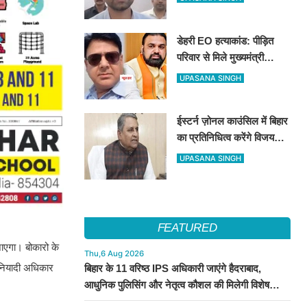
तक सभी शीर्ष नेताओं का जताया
आभार
डेहरी EO हत्याकांड: पीड़ित
परिवार से मिले मुख्यमंत्री
सम्राट चौधरी, बोले– दोषियों को
UPASANA SINGH
नहीं मिलेगी कोई राहत, स्पीडी
ट्रायल के निर्देश
ईस्टर्न ज़ोनल काउंसिल में बिहार
का प्रतिनिधित्व करेंगे विजय
कुमार चौधरी और संजय सिंह
UPASANA SINGH
‘टाइगर’, सरकार ने जारी की
अधिसूचना
FEATURED
जाएगा। बोकारो के
Thu,6 Aug 2026
बुनियादी अधिकार
बिहार के 11 वरिष्ठ IPS अधिकारी जाएंगे हैदराबाद,
आधुनिक पुलिसिंग और नेतृत्व कौशल की मिलेगी विशेष
ट्रेनिंग