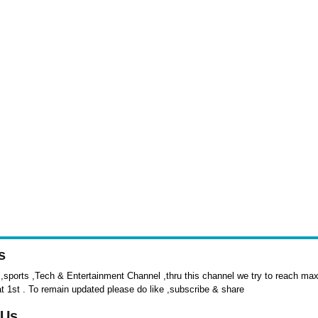
s
sports ,Tech & Entertainment Channel ,thru this channel we try to reach max 
at 1st . To remain updated please do like ,subscribe & share
 Us