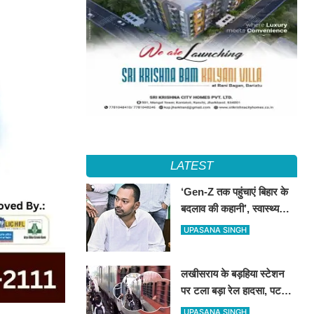
LATEST
‘Gen-Z तक पहुंचाएं बिहार के
बदलाव की कहानी’, स्वास्थ्य
मंत्री निशांत का JDU युवा
UPASANA SINGH
कार्यकर्ताओं से आह्वान
लखीसराय के बड़हिया स्टेशन
पर टला बड़ा रेल हादसा, पटरी
पार कर रहे यात्रियों के बीच
UPASANA SINGH