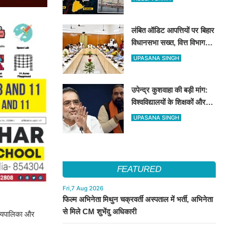
करोड़ का जुर्माना
लंबित ऑडिट आपत्तियों पर बिहार
विधानसभा सख्त, वित्त विभाग
बना नोडल एजेंसी; सभी विभागों
UPASANA SINGH
को महीने के अंत तक कार्रवाई के
निर्देश
उपेन्द्र कुशवाहा की बड़ी मांग:
विश्वविद्यालयों के शिक्षकों और
कर्मचारियों को भी मिले कैशलेस
UPASANA SINGH
इलाज की सुविधा
FEATURED
Fri,7 Aug 2026
फिल्म अभिनेता मिथुन चक्रवर्ती अस्पताल में भर्ती, अभिनेता
से मिले CM शुभेंदु अधिकारी
्यायपालिका और