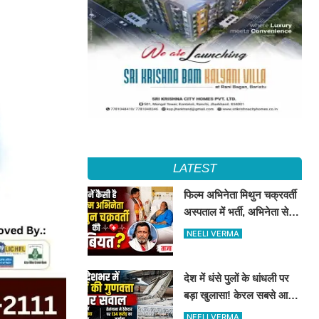
LATEST
फिल्म अभिनेता मिथुन चक्रवर्ती
अस्पताल में भर्ती, अभिनेता से
मिले CM शुभेंदु अधिकारी
NEELI VERMA
देश में धंसे पुलों के धांधली पर
बड़ा खुलासा! केरल सबसे आगे,
तेलंगाना में ठेकेदार पर ₹134
NEELI VERMA