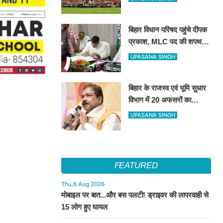
और 'वासना' जैसे शब्दों पर रोक
बिहार विधान परिषद पहुंचे दीपक
प्रकाश, MLC पद की शपथ
लेकर संभाली नई संवैधानिक
UPASANA SINGH
जिम्मेदारी
बिहार के राजस्व एवं भूमि सुधार
विभाग में 20 अफसरों का
ट्रांसफर
UPASANA SINGH
FEATURED
Thu,6 Aug 2026
मोबाइल पर बात...और बस पलटी! ड्राइवर की लापरवाही से
15 लोग हुए घायल