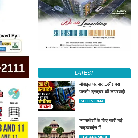
LATEST
मोबाइल पर बात...और बस
पलटी! ड्राइवर की लापरवाही से
15 लोग हुए घायल
NEELI VERMA
न्यायाधीशों के लिए जारी नई
गाइडलाइंस में
'प्राॅसीक्यूट्रिक्स', 'लज्जा भंग'
UPASANA SINGH