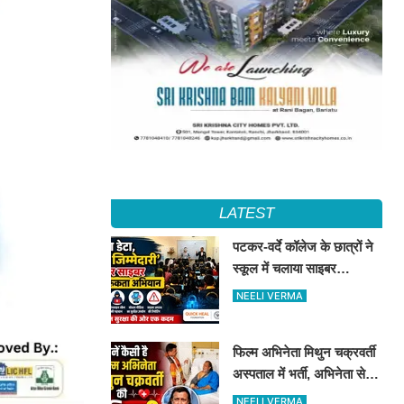
LATEST
पटकर-वर्दे कॉलेज के छात्रों ने
स्कूल में चलाया साइबर
जागरूकता अभियान, डिजिटल
NEELI VERMA
सुरक्षा के दिए टिप्स
फिल्म अभिनेता मिथुन चक्रवर्ती
अस्पताल में भर्ती, अभिनेता से
मिले CM शुभेंदु अधिकारी
NEELI VERMA