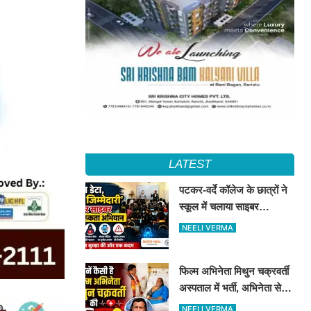
LATEST
पटकर-वर्दे कॉलेज के छात्रों ने
स्कूल में चलाया साइबर
जागरूकता अभियान, डिजिटल
NEELI VERMA
सुरक्षा के दिए टिप्स
फिल्म अभिनेता मिथुन चक्रवर्ती
अस्पताल में भर्ती, अभिनेता से
मिले CM शुभेंदु अधिकारी
NEELI VERMA