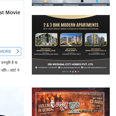
ं वनभूमि है या
ौंपे। कोर्ट ने