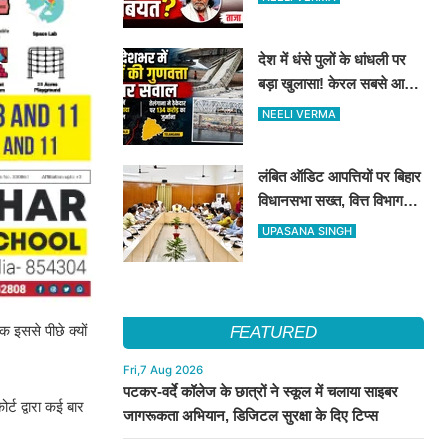
देश में धंसे पुलों के धांधली पर
बड़ा खुलासा! केरल सबसे आगे,
तेलंगाना में ठेकेदार पर ₹134
NEELI VERMA
करोड़ का जुर्माना
लंबित ऑडिट आपत्तियों पर बिहार
विधानसभा सख्त, वित्त विभाग
बना नोडल एजेंसी; सभी विभागों
UPASANA SINGH
को महीने के अंत तक कार्रवाई के
निर्देश
 इससे पीछे क्यों
FEATURED
Fri,7 Aug 2026
पटकर-वर्दे कॉलेज के छात्रों ने स्कूल में चलाया साइबर
र्ट द्वारा कई बार
जागरूकता अभियान, डिजिटल सुरक्षा के दिए टिप्स